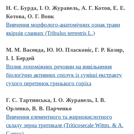
Н. Є. Бурда, І. О. Журавель, А. Г. Котов, Е. Е.
Котова, О. Г. Вовк
Вивчення морфолого-анатомічних ознак трави
якірців сланких (Tribulus terrestris L.)
М. М. Васенда, Ю. Ю. Пласконіс, Г. Р. Козир,
І. І. Бердей
Вплив допоміжних речовин на вивільнення
біологічно активних сполук із суміші екстракту
сухого перетинок грецького горіха
Г. С. Тартинська, І. О. Журавель, І. В.
Орленко, В. В. Парченко
Вивчення елементного та жирнокислотного
складу зерна тритикале (Triticosecale Wittm. & A.
Camus)