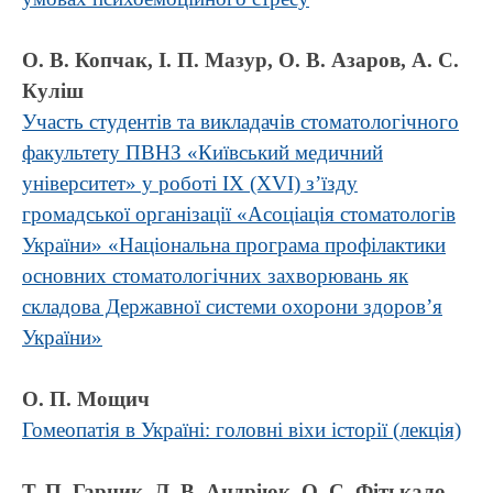
О. В. Копчак, І. П. Мазур, О. В. Азаров, А. С.
Куліш
Участь студентів та викладачів стоматологічного
факультету ПВНЗ «Київський медичний
університет» у роботі IX (XVI) з’їзду
громадської організації «Асоціація стоматологів
України» «Національна програма профілактики
основних стоматологічних захворювань як
складова Державної системи охорони здоров’я
України»
О. П. Мощич
Гомеопатія в Україні: головні віхи історії (лекція)
Т. П. Гарник, Л. В. Андріюк, О. С. Фітькало