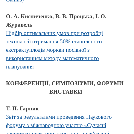
О. А. Кисличенко, В. В. Процька, І. О.
Журавель
Підбір оптимальних умов при розробці
технології отримання 50% етанольного
екстрактуплодів моркви посівної з
використанням методу математичного
планування
КОНФЕРЕНЦІЇ, СИМПОЗІУМИ, ФОРУМИ-
ВИСТАВКИ
Т. П. Гарник
Звіт за результатами проведення Наукового
форуму з міжнародною участю «Сучасні
теоретико-практичні аспекти у розв’язанні