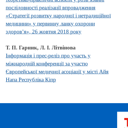
послідовності реалізації впровадження
«Стратегії розвитку народної і нетрадиційної
медицини» у первинну ланку охорони
здоров’я», 26 жовтня 2018 року
Т. П. Гарник, Л. І. Літвінова
Інформація і прес-реліз про участь у
міжнародній конференції за участю
Європейської медичної асоціації у місті Айя
Напа Республіка Кіпр