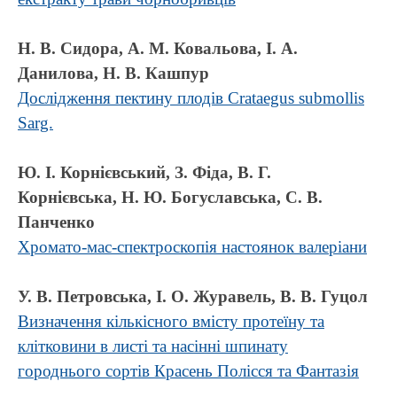
Н. В. Сидора, А. М. Ковальова, І. А.
Данилова, Н. В. Кашпур
Дослідження пектину плодів Crataegus submollis
Sаrg.
Ю. І. Корнієвський, З. Фіда, В. Г.
Корнієвська, Н. Ю. Богуславська, С. В.
Панченко
Хромато-мас-спектроскопія настоянок валеріани
У. В. Петровська, І. О. Журавель, В. В. Гуцол
Визначення кількісного вмісту протеїну та
клітковини в листі та насінні шпинату
городнього сортів Красень Полісся та Фантазія